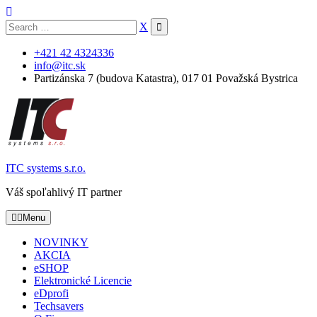
Skip
to
Search
X
content
for:
+421 42 4324336
info@itc.sk
Partizánska 7 (budova Katastra), 017 01 Považská Bystrica
ITC systems s.r.o.
Váš spoľahlivý IT partner
Menu
NOVINKY
AKCIA
eSHOP
Elektronické Licencie
eDprofi
Techsavers