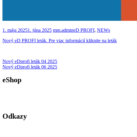
1. mája 2025
1. júna 2025
mm.admin
eD PROFI
,
NEWs
Nový eD PROFI leták. Pre viac informácií kliknite na leták
Navigácia
Nový eDprofi leták 04 2025
Nový eDprofi leták 06 2025
v
článku
eShop
Odkazy