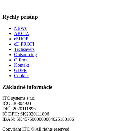
Rýchly prístup
NEWs
AKCIA
eSHOP
eD PROFI
Techsavers
Outsourcing
O firme
Kontakt
GDPR
Cookies
Základné informácie
ITC systems s.r.o.
IČO: 36304921
DIČ: 2020111896
IČ DPH: SK2020111896
IBAN: SK4575000000004025180106
Copyright ITC © All rights reserved