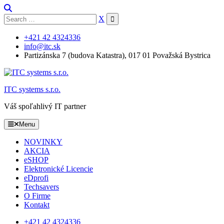
Skip
to
Search
X
content
for:
+421 42 4324336
info@itc.sk
Partizánska 7 (budova Katastra), 017 01 Považská Bystrica
ITC systems s.r.o.
Váš spoľahlivý IT partner
Menu
NOVINKY
AKCIA
eSHOP
Elektronické Licencie
eDprofi
Techsavers
O Firme
Kontakt
+421 42 4324336