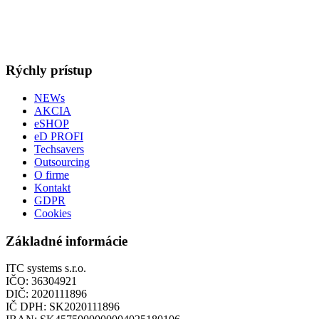
Rýchly prístup
NEWs
AKCIA
eSHOP
eD PROFI
Techsavers
Outsourcing
O firme
Kontakt
GDPR
Cookies
Základné informácie
ITC systems s.r.o.
IČO: 36304921
DIČ: 2020111896
IČ DPH: SK2020111896