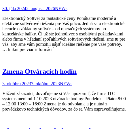
30. júla 2024
2. augusta 2026
NEWs
Elektronický Softvér za fantastické ceny Ponúkame moderné a
efektívne softvérové riešenia pre Vaš prácu. Jedná sa o elektronické
licencie o základný softvér – od operačných systémov po
kancelárske balíky. Či už ste jednotlivec s osobitými požiadavkami
alebo firma v hľadaní spoľahlivých softvérových riešení, sme tu pre
vás, aby sme vám pomohli nájsť ideálne riešenie pre vaše potreby.
… klikni pre viac informácií
Zmena Otváracích hodín
3. októbra 2023
3. októbra 2023
NEWs
Vážení zákazníci, dovoľujeme si Vás upozorniť, že firma ITC
systems mení od 1.10.2023 otváracie hodiny:Pondelok – Piatok8:00
– 12:00 13:00 – 16:00 Zmena je do odvolania a je nutná z
prevádzkovo technických dôvodov, za čo sa Vám ospravedlňujeme.