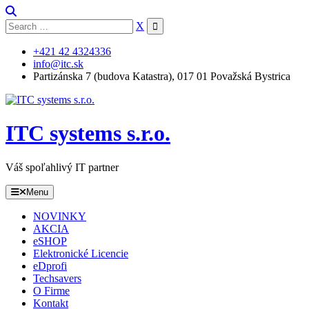
Skip
to
Search
X
content
for:
+421 42 4324336
info@itc.sk
Partizánska 7 (budova Katastra), 017 01 Považská Bystrica
ITC systems s.r.o.
Váš spoľahlivý IT partner
Menu
NOVINKY
AKCIA
eSHOP
Elektronické Licencie
eDprofi
Techsavers
O Firme
Kontakt