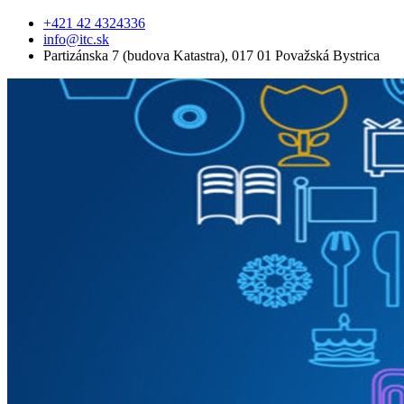
+421 42 4324336
info@itc.sk
Partizánska 7 (budova Katastra), 017 01 Považská Bystrica