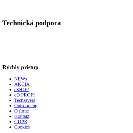
Technická podpora
Rýchly prístup
NEWs
AKCIA
eSHOP
eD PROFI
Techsavers
Outsourcing
O firme
Kontakt
GDPR
Cookies