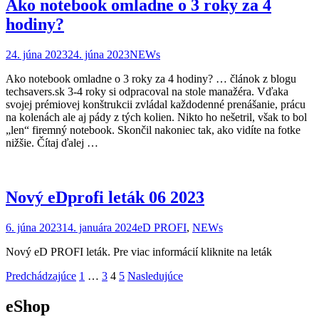
Ako notebook omladne o 3 roky za 4
hodiny?
24. júna 2023
24. júna 2023
NEWs
Ako notebook omladne o 3 roky za 4 hodiny? … článok z blogu
techsavers.sk 3-4 roky si odpracoval na stole manažéra. Vďaka
svojej prémiovej konštrukcii zvládal každodenné prenášanie, prácu
na kolenách ale aj pády z tých kolien. Nikto ho nešetril, však to bol
„len“ firemný notebook. Skončil nakoniec tak, ako vidíte na fotke
nižšie. Čítaj ďalej …
Nový eDprofi leták 06 2023
6. júna 2023
14. januára 2024
eD PROFI
,
NEWs
Nový eD PROFI leták. Pre viac informácií kliknite na leták
Stránkovanie
Predchádzajúce
1
…
3
4
5
Nasledujúce
príspevkov
eShop