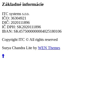
Základné informácie
ITC systems s.r.o.
IČO: 36304921
DIČ: 2020111896
IČ DPH: SK2020111896
IBAN: SK4575000000004025180106
Copyright ITC © All rights reserved
Surya Chandra Lite by
WEN Themes